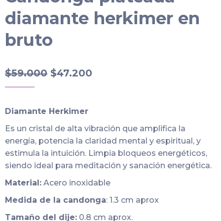
diamante herkimer en
bruto
El
El
$
59.000
$
47.200
precio
precio
original
actual
Diamante Herkimer
era:
es:
Es un cristal de alta vibración que amplifica la
$59.000.
$47.200.
energía, potencia la claridad mental y espiritual, y
estimula la intuición. Limpia bloqueos energéticos,
siendo ideal para meditación y sanación energética.
Material:
Acero inoxidable
Medida de la candonga
: 1.3 cm aprox
Tamaño del dije:
0.8 cm aprox.