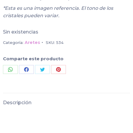
*Esta es una imagen referencia. El tono de los
cristales pueden variar.
Sin existencias
Aretes
Categoría:
SKU:
534
Comparte este producto
Share
Share
Share
Share
on
on
on
on
WhatsApp
Facebook
Twitter
Pinterest
Descripción