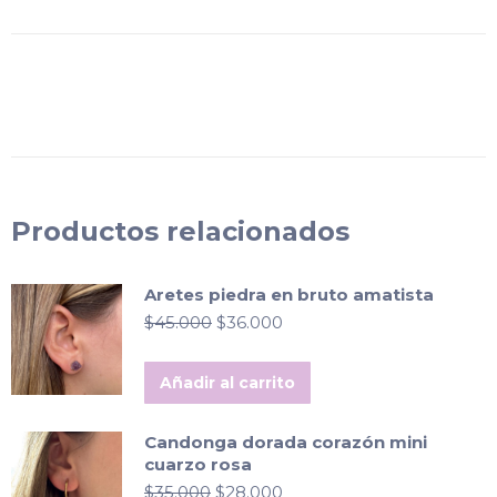
Productos relacionados
Aretes piedra en bruto amatista
El
El
$
45.000
$
36.000
precio
precio
original
actual
Añadir al carrito
era:
es:
$45.000.
$36.000.
Candonga dorada corazón mini
cuarzo rosa
El
El
$
35.000
$
28.000