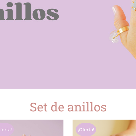
Set de anillos
ferta!
¡Oferta!