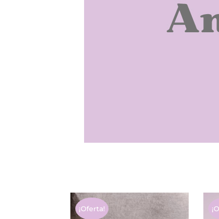
¡Oferta!
¡O