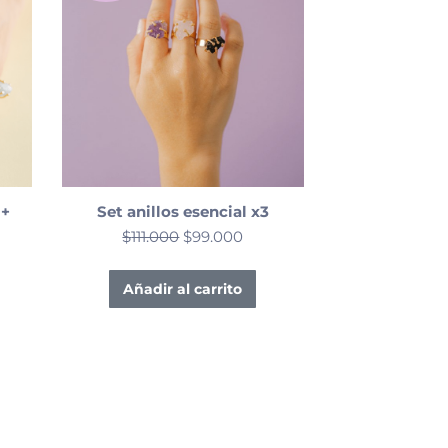
 +
Set anillos esencial x3
$
111.000
$
99.000
Añadir al carrito