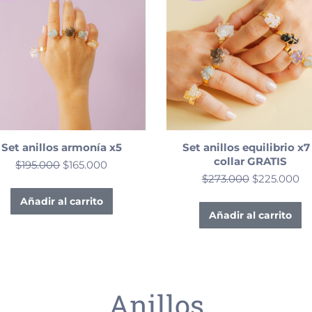
Set anillos armonía x5
Set anillos equilibrio x7
collar GRATIS
$
195.000
$
165.000
$
273.000
$
225.000
Añadir al carrito
Añadir al carrito
Anillos