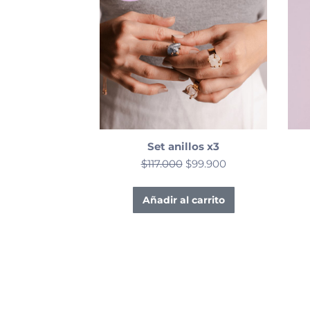
Set anillos x3
$
117.000
$
99.900
Añadir al carrito