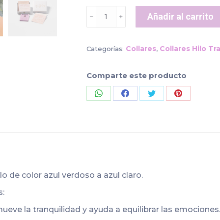
Collar
Añadir al carrito
﹣
﹢
aguamarina
hilo
transparente
Collares
Collares Hilo T
Categorías:
,
cantidad
Comparte este producto
Share
Share
Share
Share
on
on
on
on
WhatsApp
Facebook
Twitter
Pinterest
o de color azul verdoso a azul claro.
s:
eve la tranquilidad y ayuda a equilibrar las emociones. Se