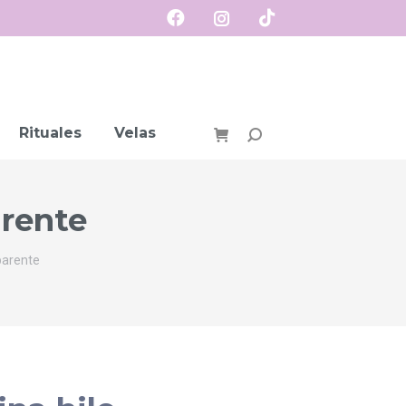
Rituales
Velas
Buscar:
arente
parente