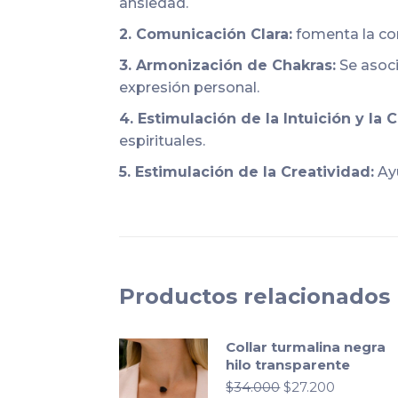
ansiedad.
2. Comunicación Clara:
fomenta la com
3. Armonización de Chakras:
Se asoci
expresión personal.
4. Estimulación de la Intuición y la C
espirituales.
5. Estimulación de la Creatividad:
Ayu
Productos relacionados
Collar turmalina negra
hilo transparente
El
El
$
34.000
$
27.200