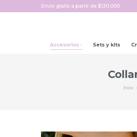
Envío gratis a partir de $130.000
Accesorios
Sets y kits
Cr
Colla
Estás
Inicio