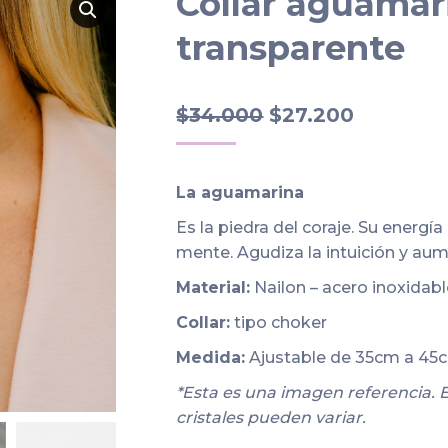
Collar aguamar
transparente
El
El
$
34.000
$
27.200
precio
precio
original
actual
La aguamarina
era:
es:
Es la piedra del coraje. Su energía
$34.000.
$27.200.
mente. Agudiza la intuición y aum
Material:
Nailon – acero inoxidab
Collar:
tipo choker
Medida:
Ajustable de 35cm a 4
*Esta es una imagen referencia. E
cristales pueden variar.