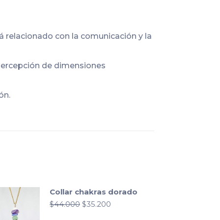
á relacionado con la comunicación y la
a percepción de dimensiones
ón.
Collar chakras dorado
El
El
$
44.000
$
35.200
precio
precio