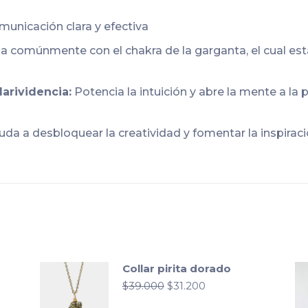
unicación clara y efectiva
a comúnmente con el chakra de la garganta, el cual est
larividencia:
Potencia la intuición y abre la mente a l
da a desbloquear la creatividad y fomentar la inspiraci
Collar pirita dorado
El
El
$
39.000
$
31.200
precio
precio