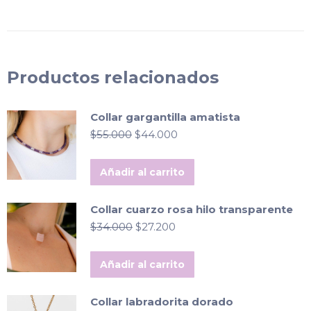
Productos relacionados
Collar gargantilla amatista
El
El
$
55.000
$
44.000
precio
precio
original
actual
Añadir al carrito
era:
es:
$55.000.
$44.000.
Collar cuarzo rosa hilo transparente
El
El
$
34.000
$
27.200
precio
precio
original
actual
Añadir al carrito
era:
es:
$34.000.
$27.200.
Collar labradorita dorado