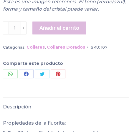
Esta es una imagen referencia. El tono (verde/azul),
forma y tamaño del cristal puede variar.
Collar
Añadir al carrito
﹣
﹢
fluorita
dorado
cantidad
Collares
Collares Dorados
Categorías:
,
SKU:
107
Comparte este producto
Share
Share
Share
Share
on
on
on
on
WhatsApp
Facebook
Twitter
Pinterest
Descripción
Propiedades de la fluorita: