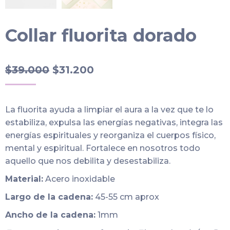
Collar fluorita dorado
El
El
$
39.000
$
31.200
precio
precio
original
actual
La fluorita ayuda a limpiar el aura a la vez que te lo
era:
es:
estabiliza, expulsa las energías negativas, integra las
$39.000.
$31.200.
energías espirituales y reorganiza el cuerpos físico,
mental y espiritual. Fortalece en nosotros todo
aquello que nos debilita y desestabiliza.
Material:
Acero inoxidable
Largo de la cadena:
45-55 cm aprox
Ancho de la cadena:
1mm