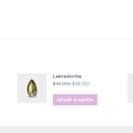
Labradorita
El
El
$
45.000
$
38.250
precio
precio
original
actual
Añadir al carrito
era:
es:
$45.000.
$38.250.