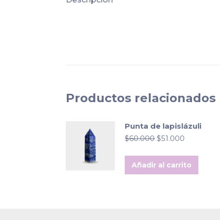
Productos relacionados
Punta de lapislázuli
El
El
$
60.000
$
51.000
precio
precio
original
actual
Añadir al carrito
era:
es:
$60.000.
$51.000.