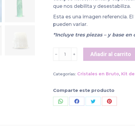
que nos debilita y desestabiliza.
Esta es una imagen referencia. El 
pueden variar.
*Incluye tres piezas – y base en 
Kit
Añadir al carrito
﹣
﹢
limpieza
y
purificación
Cristales en Bruto
Kit de
Categorías:
,
cantidad
Comparte este producto
Share
Share
Share
Share
on
on
on
on
WhatsApp
Facebook
Twitter
Pinterest