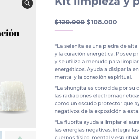
Kit limpieza y 
El
El
$
120.000
$
108.000
precio
precio
original
actual
*La selenita es una piedra de alta v
era:
es:
y la curación energética. Posee p
$120.000.
$108.0
y se utiliza a menudo para limpiar
energéticos. Ayuda a disipar la e
mental y la conexión espiritual.
*La shungita es conocida por su 
las radiaciones electromagnéticas
como un escudo protector que ayu
negativos de la exposición a esta
*La fluorita ayuda a limpiar el aura
las energías negativas, integra las
cuerpos físico, mental y espiritua