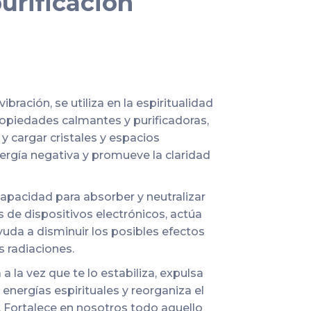
purificación
ibración, se utiliza en la espiritualidad
ropiedades calmantes y purificadoras,
00.
 y cargar cristales y espacios
nergía negativa y promueve la claridad
capacidad para absorber y neutralizar
 de dispositivos electrónicos, actúa
da a disminuir los posibles efectos
s radiaciones.
 a la vez que te lo estabiliza, expulsa
 energías espirituales y reorganiza el
l. Fortalece en nosotros todo aquello