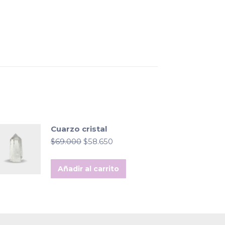
Cuarzo cristal
El
El
$
69.000
$
58.650
precio
precio
original
actual
Añadir al carrito
era:
es:
$69.000.
$58.650.