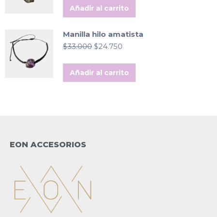
original
actual
Añadir al carrito
era:
es:
$33.000.
$24.750.
Manilla hilo amatista
El
El
$
33.000
$
24.750
precio
precio
original
actual
Añadir al carrito
era:
es:
$33.000.
$24.750.
EON ACCESORIOS