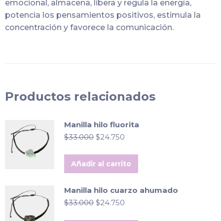
emocional, almacena, libera y regula la energía,
potencia los pensamientos positivos, estimula la
concentración y favorece la comunicación.
Productos relacionados
Manilla hilo fluorita
El
El
$
33.000
$
24.750
precio
precio
original
actual
Añadir al carrito
era:
es:
$33.000.
$24.750.
Manilla hilo cuarzo ahumado
El
El
$
33.000
$
24.750
precio
precio