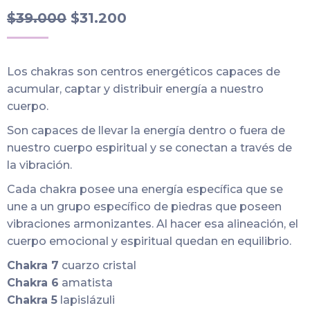
El
El
$
39.000
$
31.200
precio
precio
original
actual
Los chakras son centros energéticos capaces de
era:
es:
acumular, captar y distribuir energía a nuestro
$39.000.
$31.200.
cuerpo.
Son capaces de llevar la energía dentro o fuera de
nuestro cuerpo espiritual y se conectan a través de
la vibración.
Cada chakra posee una energía específica que se
une a un grupo específico de piedras que poseen
vibraciones armonizantes. Al hacer esa alineación, el
cuerpo emocional y espiritual quedan en equilibrio.
Chakra 7
cuarzo cristal
Chakra 6
amatista
Chakra 5
lapislázuli