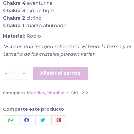
Chakra 4
aventurina
Chakra 3
ojo de tigre
Chakra 2
citrino
Chakra 1
cuarzo ahumado
Material:
Rodio
*Esta es una imagen referencia. El tono, la forma y el
tamaño de los cristales pueden variar.
Manilla
Añadir al carrito
﹣
﹢
chakras
cantidad
Manillas
Manillas
Categorías:
,
SKU:
212
Comparte este producto
Share
Share
Share
Share
on
on
on
on