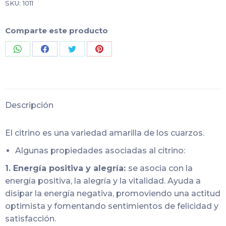
SKU:
1011
Comparte este producto
Share
Share
Share
Share
on
on
on
on
WhatsApp
Facebook
Twitter
Pinterest
Descripción
El citrino es una variedad amarilla de los cuarzos.
Algunas propiedades asociadas al citrino:
1. Energía positiva y alegría:
se asocia con la
energía positiva, la alegría y la vitalidad. Ayuda a
disipar la energía negativa, promoviendo una actitud
optimista y fomentando sentimientos de felicidad y
satisfacción.