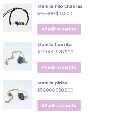
Manilla hilo chakras
El
El
$
42.000
$
31.500
precio
precio
original
actual
Añadir al carrito
era:
es:
$42.000.
$31.500.
Manilla fluorita
El
El
$
36.000
$
28.800
precio
precio
original
actual
Añadir al carrito
era:
es:
$36.000.
$28.800.
Manilla pirita
El
El
$
36.000
$
28.800
precio
precio
original
actual
Añadir al carrito
era:
es:
$36.000.
$28.800.