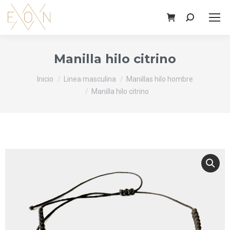
Buscar:
Manilla hilo citrino
Estás aquí:
Inicio
Linea masculina
Manillas hilo hombre
Manilla hilo citrino