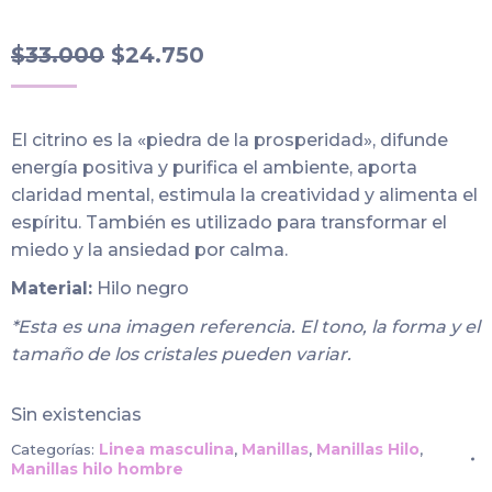
El
El
$
33.000
$
24.750
precio
precio
original
actual
El citrino es la «piedra de la prosperidad», difunde
era:
es:
energía positiva y purifica el ambiente, aporta
$33.000.
$24.750.
claridad mental, estimula la creatividad y alimenta el
espíritu. También es utilizado para transformar el
miedo y la ansiedad por calma.
Material:
Hilo negro
*Esta es una imagen referencia. El tono, la forma y el
tamaño de los cristales pueden variar.
Sin existencias
Linea masculina
Manillas
Manillas Hilo
Categorías:
,
,
,
Manillas hilo hombre