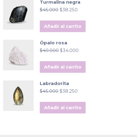
Turmalina negra
El
El
$
45.000
$
38.250
precio
precio
original
actual
Añadir al carrito
era:
es:
$45.000.
$38.250.
Ópalo rosa
El
El
$
40.000
$
34.000
precio
precio
original
actual
Añadir al carrito
era:
es:
$40.000.
$34.000.
Labradorita
El
El
$
45.000
$
38.250
precio
precio
original
actual
Añadir al carrito
era:
es:
$45.000.
$38.250.