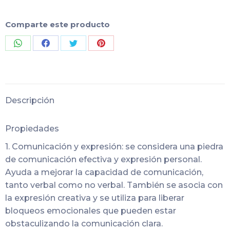
Comparte este producto
Share
Share
Share
Share
on
on
on
on
WhatsApp
Facebook
Twitter
Pinterest
Descripción
Propiedades
1. Comunicación y expresión: se considera una piedra
de comunicación efectiva y expresión personal.
Ayuda a mejorar la capacidad de comunicación,
tanto verbal como no verbal. También se asocia con
la expresión creativa y se utiliza para liberar
bloqueos emocionales que pueden estar
obstaculizando la comunicación clara.