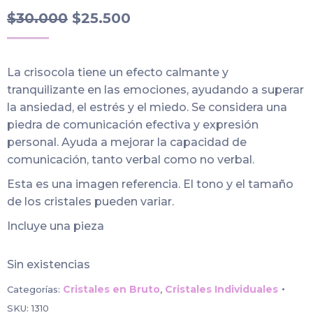
El
El
$
30.000
$
25.500
precio
precio
original
actual
La crisocola tiene un efecto calmante y
era:
es:
tranquilizante en las emociones, ayudando a superar
$30.000.
$25.500.
la ansiedad, el estrés y el miedo. Se considera una
piedra de comunicación efectiva y expresión
personal. Ayuda a mejorar la capacidad de
comunicación, tanto verbal como no verbal.
Esta es una imagen referencia. El tono y el tamaño
de los cristales pueden variar.
Incluye una pieza
Sin existencias
Cristales en Bruto
Cristales Individuales
Categorías:
,
SKU:
1310